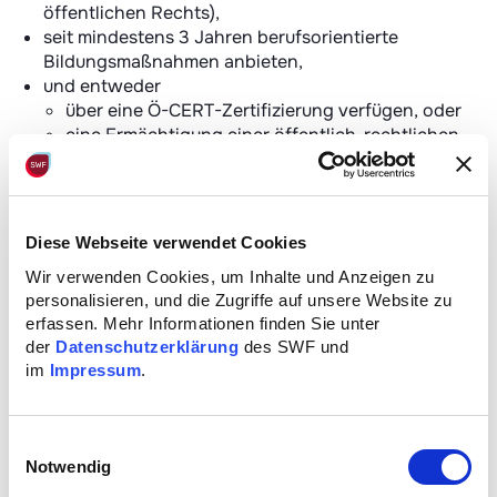
öffentlichen Rechts),
seit mindestens 3 Jahren berufsorientierte
Bildungsmaßnahmen anbieten,
und entweder
über eine Ö-CERT-Zertifizierung verfügen, oder
eine Ermächtigung einer öffentlich-rechtlichen
Stelle zur Durchführung gesetzlich geregelter
Bildungsmaßnahmen besitzen.
Die Listung im
Aus- und Weiterbildungsverzeichnis
ist
Diese Webseite verwendet Cookies
für die Bildungseinrichtung kostenfrei.
Wir verwenden Cookies, um Inhalte und Anzeigen zu
personalisieren, und die Zugriffe auf unsere Website zu
erfassen. Mehr Informationen finden Sie unter
So funktioniert die Listung
der
Datenschutzerklärung
des SWF und
im
Impressum
.
1. Registrierung im SWF-Service-Portal
Die Aus- und Weiterbildungseinrichtung registriert
sich bei „Mein SWF“ (SWF-Service-Portal).
Einwilligungsauswahl
Notwendig
2. Upload der erforderlichen Dokumente