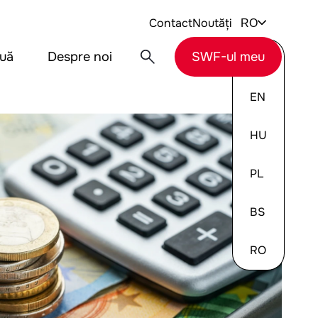
Contact
Noutăți
RO
nuă
Despre noi
SWF-ul meu
DE
EN
HU
PL
BS
RO