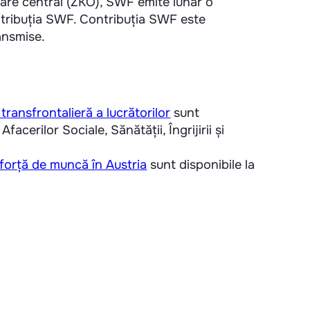
nare central (ZKO), SWF emite lunar o
ntribuția SWF. Contribuția SWF este
ansmise.
transfrontalieră a lucrătorilor
sunt
facerilor Sociale, Sănătății, Îngrijirii și
 forță de muncă în Austria
sunt disponibile la