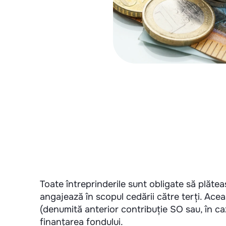
Toate întreprinderile sunt obligate să plăteas
angajează în scopul cedării către terți. Ac
(denumită anterior contribuție SO sau, în c
finanțarea fondului.