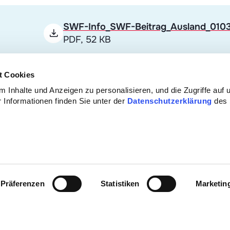
SWF-Info_SWF-Beitrag_Ausland_0103
PDF, 52 KB
t Cookies
 Inhalte und Anzeigen zu personalisieren, und die Zugriffe auf 
 Informationen finden Sie unter der
Datenschutzerklärung
des
ntinuă
Prestații
Lista programelor de formare inițială
și continuă
Präferenzen
Statistiken
Marketin
Despre noi
ui!
Contact
Noutăți