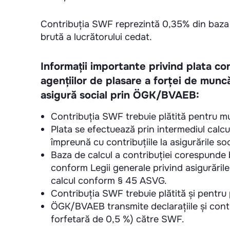
Contribuția SWF reprezintă 0,35% din baza 
brută a lucrătorului cedat.
Informații importante privind plata co
agențiilor de plasare a forței de muncă
asigură social prin ÖGK/BVAEB:
Contribuția SWF trebuie plătită pentru mun
Plata se efectuează prin intermediul calculu
împreună cu contribuțiile la asigurările s
Baza de calcul a contribuției corespunde b
conform Legii generale privind asigurăril
calcul conform § 45 ASVG.
Contribuția SWF trebuie plătită și pentru p
ÖGK/BVAEB transmite declarațiile și contr
forfetară de 0,5 %) către SWF.