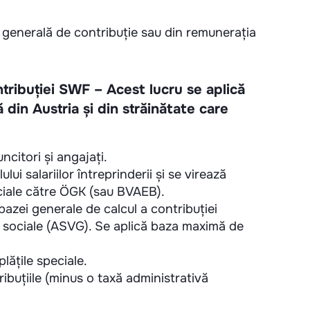
generală de contribuție sau din remunerația
ntribuției SWF – Acest lucru se aplică
 din Austria și din străinătate care
citori și angajați.
lui salariilor întreprinderii și se virează
ociale către ÖGK (sau BVAEB).
azei generale de calcul a contribuției
e sociale (ASVG). Se aplică baza maximă de
lățile speciale.
ibuțiile (minus o taxă administrativă