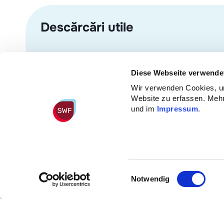
Descărcări utile
Diese Webseite verwende
Wir verwenden Cookies, um
Website zu erfassen. Mehr
und im
Impressum
.
Fondul social și de formare co
Altmannsdorfer Straße 89/3/9
Einwilligungsauswahl
1120 Viena
Notwendig
NU se oferă servicii la fața locul
Telephone
+43 1 890 90 84 0