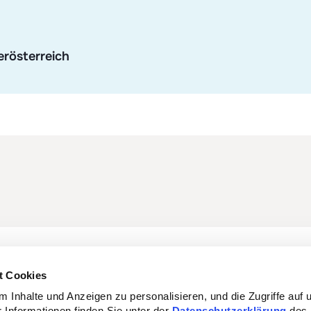
rösterreich
t Cookies
ntinuă
Prestații
 Inhalte und Anzeigen zu personalisieren, und die Zugriffe auf 
 Informationen finden Sie unter der
Datenschutzerklärung
des