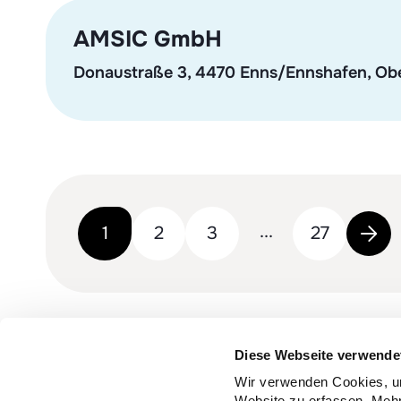
AMSIC GmbH
Donaustraße 3, 4470 Enns/Ennshafen, Obe
...
1
2
3
27
Diese Webseite verwende
Fondul social și de formare co
Wir verwenden Cookies, um
Website zu erfassen. Mehr