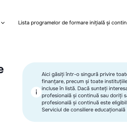
i
Lista programelor de formare inițială și conti
e
Aici găsiți într-o singură privire toa
finanțare, precum și toate instituții
incluse în listă. Dacă sunteți interes
profesională și continuă sau doriți 
profesională și continuă este eligib
Serviciul de consiliere educațional