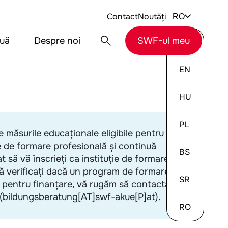
Contact
Noutăți
RO
nuă
Despre noi
SWF-ul meu
DE
EN
HU
PL
te măsurile educaționale eligibile pentru
le de formare profesională și continuă
BS
at să vă înscrieți ca instituție de formare
să verificați dacă un program de formare
SR
il pentru finanțare, vă rugăm să contactați
ă (bildungsberatung[AT]swf-akue[P]at).
RO