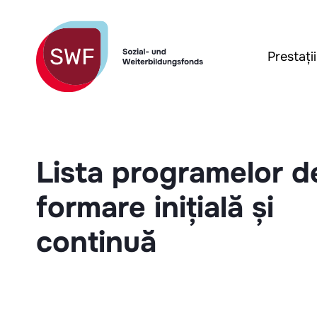
Prestați
Lista programelor d
formare inițială și
continuă