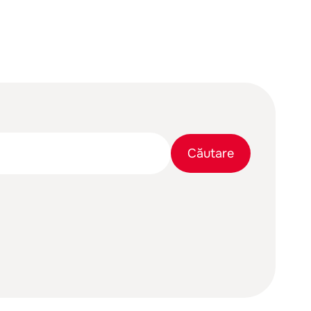
Bară
Căutare
de
căutare