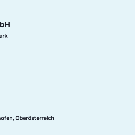
mbH
ark
ofen, Oberösterreich