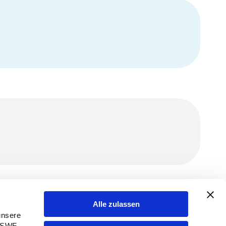
Alle zulassen
Imprimare
unsere
 SWF