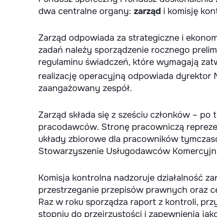
dwa centralne organy:
zarząd
i komisję kon
Zarząd odpowiada za strategiczne i ekono
zadań należy sporządzenie rocznego preli
regulaminu świadczeń, które wymagają zatw
realizację operacyjną odpowiada dyrektor 
zaangażowany zespół.
Zarząd składa się z sześciu członków – po t
pracodawców. Stronę pracowniczą reprezen
układy zbiorowe dla pracowników tymcza
Stowarzyszenie Usługodawców Komercyjnych
Komisja kontrolna nadzoruje działalność z
przestrzeganie przepisów prawnych oraz c
Raz w roku sporządza raport z kontroli, p
stopniu do przejrzystości i zapewnienia jak