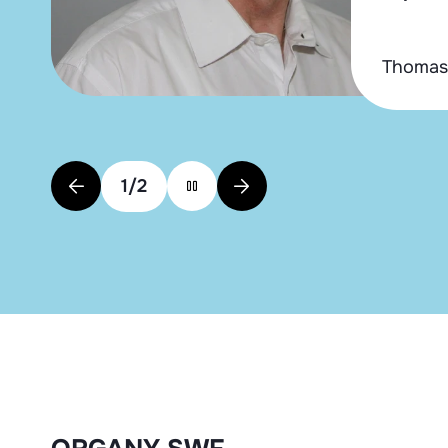
Thomas
1
/
2