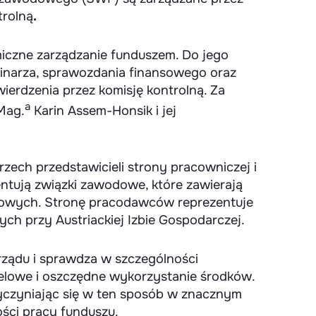
trolną
.
miczne zarządzanie funduszem. Do jego
minarza, sprawozdania finansowego oraz
ierdzenia przez komisję kontrolną. Za
a
Mag.
Karin Assem-Honsik i jej
rzech przedstawicieli strony pracowniczej i
tują związki zawodowe, które zawierają
sowych. Stronę pracodawców reprezentuje
 przy Austriackiej Izbie Gospodarczej.
arządu i sprawdza w szczególności
elowe i oszczędne wykorzystanie środków.
rzyczyniając się w ten sposób w znacznym
ości pracy funduszu.