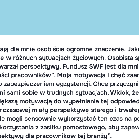
ają dla mnie osobiście ogromne znaczenie. Jako
się w różnych sytuacjach życiowych. Osobistą s
warzał perspektywy. Fundusz SWF jest dla mni
ości pracowników”. Moja motywacja i chęć zaa
o zabezpieczeniem egzystencji. Chcę przyczynić 
ieni sami sobie w trudnych sytuacjach. Widok, ż
większą motywacją do wypełniania tej odpowie
mczasowej miały perspektywę stałego i trwałego
e mogli sensownie wykorzystać ten czas na podn
orzystania z zasiłku pomostowego, aby zapew
pektywy dla pracowników tej branży”.