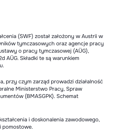
ałcenia (SWF) został założony w Austrii w
wników tymczasowych oraz agencje pracy
 ustawy o pracy tymczasowej (AÜG),
2d AÜG. Składki te są warunkiem
u.
na, przy czym zarząd prowadzi działalność
ralne Ministerstwo Pracy, Spraw
onsumentów (BMASGPK). Schemat
kształcenia i doskonalenia zawodowego,
łki pomostowe.