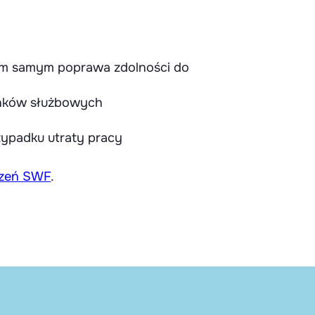
tym samym poprawa zdolności do
unków służbowych
zypadku utraty pracy
czeń SWF
.