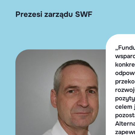
Prezesi zarządu SWF
„Fundu
wsparc
konkre
odpowi
przeko
rozwoj
pozyty
celem 
pozost
Altern
zapewn