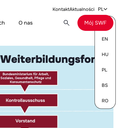
Kontakt
Aktualności
PL
ch
O nas
Mój SWF
DE
EN
HU
PL
BS
RO