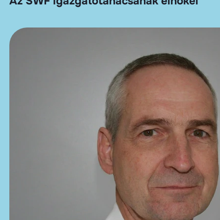
Az SWF igazgatótanácsának elnökei