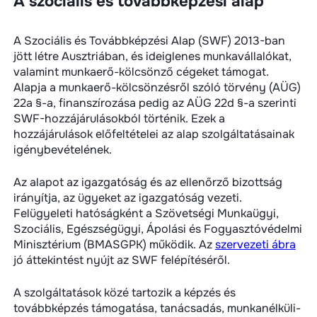
A szociális és továbbképzési alap
A Szociális és Továbbképzési Alap (SWF) 2013-ban
jött létre Ausztriában, és ideiglenes munkavállalókat,
valamint munkaerő-kölcsönző cégeket támogat.
Alapja a munkaerő-kölcsönzésről szóló törvény (AÜG)
22a §-a, finanszírozása pedig az AÜG 22d §-a szerinti
SWF-hozzájárulásokból történik. Ezek a
hozzájárulások előfeltételei az alap szolgáltatásainak
igénybevételének.
Az alapot az igazgatóság és az ellenőrző bizottság
irányítja, az ügyeket az igazgatóság vezeti.
Felügyeleti hatóságként a Szövetségi Munkaügyi,
Szociális, Egészségügyi, Ápolási és Fogyasztóvédelmi
Minisztérium (BMASGPK) működik. Az
szervezeti ábra
jó áttekintést nyújt az SWF felépítéséről.
A szolgáltatások közé tartozik a képzés és
továbbképzés támogatása, tanácsadás, munkanélküli-