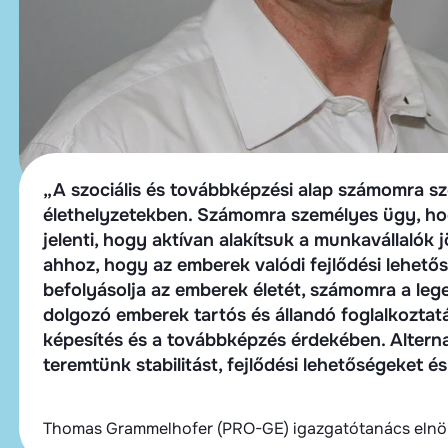
„A szociális és továbbképzési alap számomra s
élethelyzetekben. Számomra személyes ügy, hogy
jelenti, hogy aktívan alakítsuk a munkavállalók
ahhoz, hogy az emberek valódi fejlődési lehet
befolyásolja az emberek életét, számomra a leg
dolgozó emberek tartós és állandó foglalkozta
képesítés és a továbbképzés érdekében. Alterna
teremtünk stabilitást, fejlődési lehetőségeket 
Thomas Grammelhofer (PRO-GE) igazgatótanács elnö