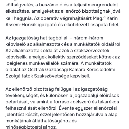
költségvetés, a beszámoló és a teljesítményrendelet
elkészítése, amelyeket az ellenőrző bizottságnak jóvá
a
kell hagynia. Az operatív végrehajtásért Mag.
Karin
Assem-Honsik igazgató és elkötelezett csapata felel.
Az igazgatóság hat tagból áll – három-három
képviselő az alkalmazottak és a munkáltatók oldaláról.
Az alkalmazottak oldalát azok a szakszervezetek
képviselik, amelyek kollektív szerződéseket kötnek az
ideiglenes munkavállalók számára. A munkáltatók
oldalát az Osztrák Gazdasági Kamara Kereskedelmi
Szolgáltatók Szakszövetsége képviseli.
Az ellenőrző bizottság felügyeli az igazgatóság
tevékenységét, és különösen a jogszabályi előírások
betartását, valamint a források célszerű és takarékos
felhasználását ellenőrzi. Évente egyszer ellenőrzési
jelentést készít, ezzel jelentősen hozzájárulva a alap
munkájának átláthatóságához és
minőségbiztosításához.