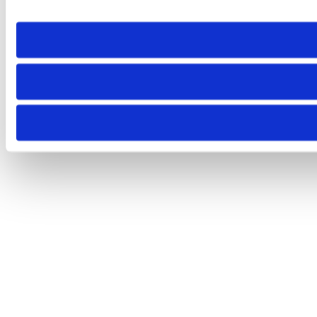
Diese Webseite verwendet Cookies
Wir verwenden Cookies, um Inhalte und Anzeigen zu personali
Einwilligungsauswahl
Notwendig
Präferenzen