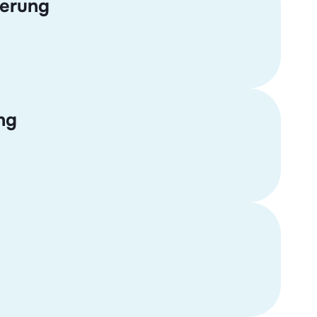
ierung
ng