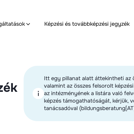
gáltatások
Képzési és továbbképzési jegyzék
Itt egy pillanat alatt áttekintheti 
zék
valamint az összes felsorolt képzés
az intézményének a listára való felv
képzés támogathatóságát, kérjük, ve
tanácsadóval (bildungsberatung[AT