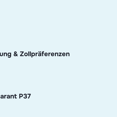
rung & Zollpräferenzen
klarant P37