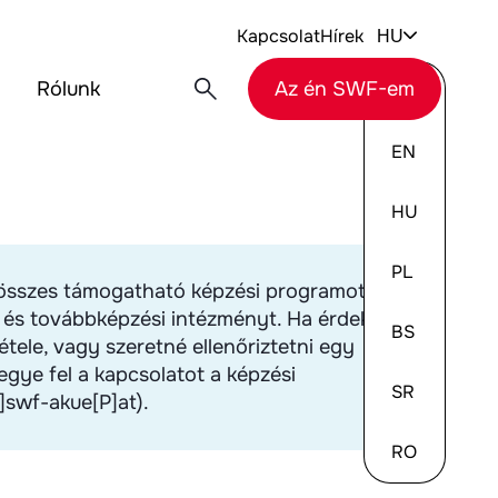
Kapcsolat
Hírek
HU
Rólunk
Az én SWF-em
DE
EN
HU
PL
az összes támogatható képzési programot,
i és továbbképzési intézményt. Ha érdekli
BS
étele, vagy szeretné ellenőriztetni egy
gye fel a kapcsolatot a képzési
SR
]swf-akue[P]at).
RO