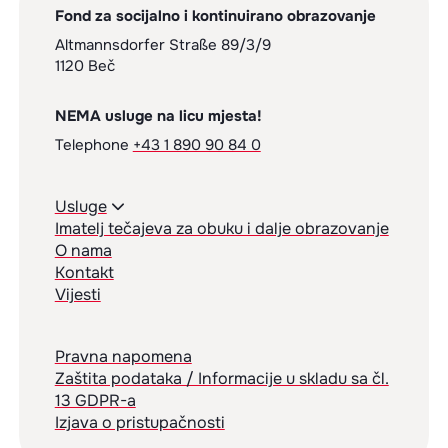
Fond za socijalno i kontinuirano obrazovanje
Altmannsdorfer Straße 89/3/9
1120 Beč
NEMA usluge na licu mjesta!
Telephone
+43 1 890 90 84 0
Usluge
Imatelj tečajeva za obuku i dalje obrazovanje
O nama
Kontakt
Vijesti
Pravna napomena
Zaštita podataka / Informacije u skladu sa čl.
13 GDPR-a
Izjava o pristupačnosti