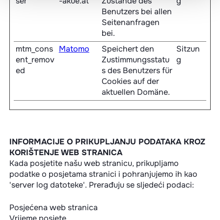
ser
-akue.at
Zustände des
g
Benutzers bei allen
Seitenanfragen
bei.
mtm_cons
Matomo
Speichert den
Sitzun
ent_remov
Zustimmungsstatu
g
ed
s des Benutzers für
Cookies auf der
aktuellen Domäne.
INFORMACIJE O PRIKUPLJANJU PODATAKA KROZ
KORIŠTENJE WEB STRANICA
Kada posjetite našu web stranicu, prikupljamo
podatke o posjetama stranici i pohranjujemo ih kao
'server log datoteke'. Prerađuju se sljedeći podaci:
Posjećena web stranica
Vrijeme posjete