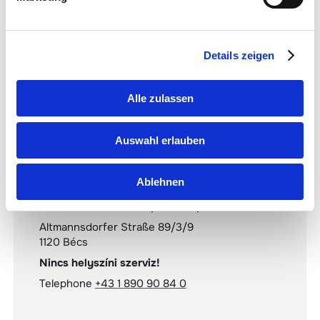
A regisztrált felhasználók számára minden a szokásos
módon marad: továbbra is használhatják a portált a
Details zeigen
szolgáltatások igénybevételéhez.
Alle zulassen
Auswahl erlauben
Ablehnen
Szociális és továbbképzési alap
Altmannsdorfer Straße 89/3/9
1120 Bécs
Nincs helyszíni szerviz!
Telephone
+43 1 890 90 84 0