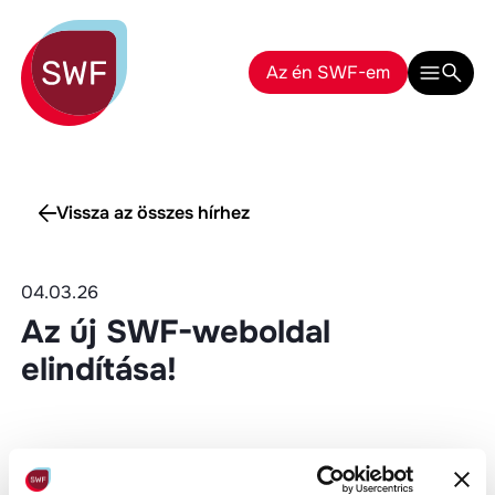
Az én SWF-em
Vissza az összes hírhez
04.03.26
Az új SWF-weboldal
elindítása!
A Szociális és Továbbképzési Alap új weboldala ma